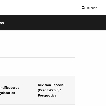
Buscar
os
Fecha de Revisió
Revisión Especial
entifica­dores
Especial
(CreditWatch)/
gulatorios
(CreditWatch)/
Perspectiva
Perspectiva