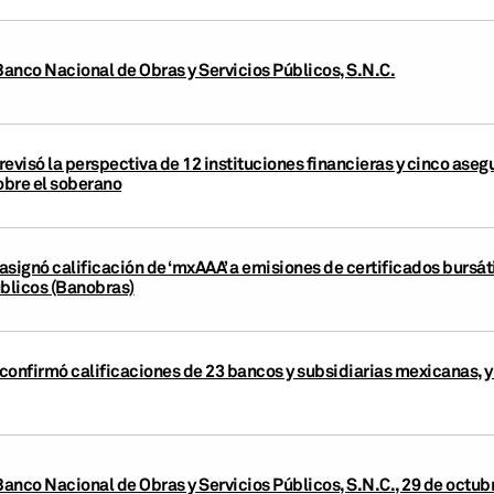
Banco Nacional de Obras y Servicios Públicos, S.N.C.
revisó la perspectiva de 12 instituciones financieras y cinco ase
obre el soberano
asignó calificación de ‘mxAAA’ a emisiones de certificados bursát
úblicos (Banobras)
confirmó calificaciones de 23 bancos y subsidiarias mexicanas, y 
Banco Nacional de Obras y Servicios Públicos, S.N.C., 29 de octub