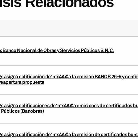
lisis Relacionados
o: Banco Nacional de Obras y Servicios Públicos S.N.C.
s asignó calificación de ‘mxAAA’ a la emisión BANOB 26-5 y confi
reapertura propuesta
s asignó calificaciones de ‘mxAAA’ a emisiones de certificados bu
s Públicos (Banobras)
s asignó calificación de ‘mxAAA’ a la emisión de certificados bu