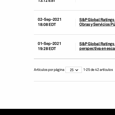
13:12 EST
02-Sep-2021
S&P Global Ratings 
Obras y Servicios P
18:08 EDT
01-Sep-2021
S&P Global Ratings c
perspectiva en esca
19:28 EDT
Artículos por página
1
-
25
de
42
artículos
25