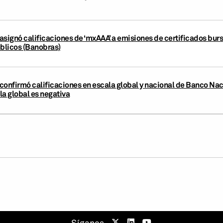
asignó calificaciones de ‘mxAAA’ a emisiones de certificados burs
úblicos (Banobras)
onfirmó calificaciones en escala global y nacional de Banco Naci
la global es negativa
Síganos