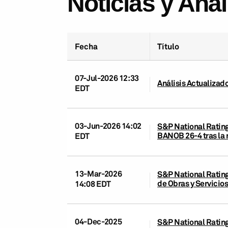
Noticias y Aná
Fecha
Título
07-Jul-2026 12:33
Análisis Actualizad
EDT
03-Jun-2026 14:02
S&P National Rating
BANOB 26-4 tras la 
EDT
13-Mar-2026
S&P National Rating
de Obras y Servicio
14:08 EDT
04-Dec-2025
S&P National Rating