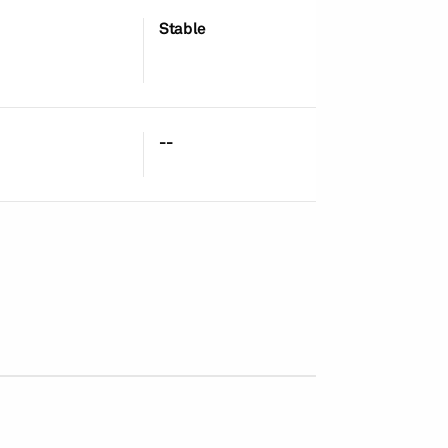
Stable
11-Oct-2006
--