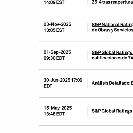
25-4 tras reapertura
14:09 EST
03-Nov-2025
S&P National Rating
de Obras y Servicio
13:05 EST
01-Sep-2025
S&P Global Ratings 
calificaciones de 7
09:30 EDT
30-Jun-2025 17:06
Análisis Detallado: 
EDT
15-May-2025
S&P Global Ratings 
13:48 EDT