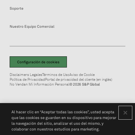
Soporte
Nuestro Equipo Comercial
Configuración de cookies
Disclaimers Legales
Términos de Uso
Aviso de Cookie
Política de Privacidad
Portal de privacidad del cliente (en inglés)
No Vendan Mi Información Personal
© 2026 S&P Global
Al hacer clic en “Aceptar todas las cookies”, usted acepta
que las cookies se guarden en su dispositivo para mejorar
la navegación del sitio, analizar el uso del mismo, y
colaborar con nuestros estudios para marketing.