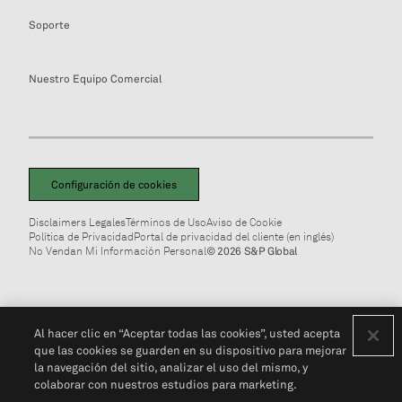
Soporte
Nuestro Equipo Comercial
Configuración de cookies
Disclaimers Legales
Términos de Uso
Aviso de Cookie
Política de Privacidad
Portal de privacidad del cliente (en inglés)
No Vendan Mi Información Personal
© 2026 S&P Global
Al hacer clic en “Aceptar todas las cookies”, usted acepta
que las cookies se guarden en su dispositivo para mejorar
la navegación del sitio, analizar el uso del mismo, y
colaborar con nuestros estudios para marketing.