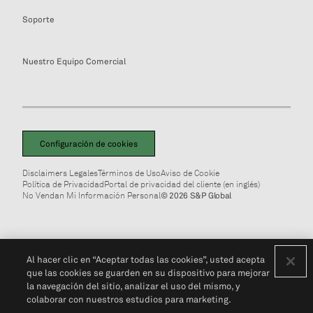
Soporte
Nuestro Equipo Comercial
Configuración de cookies
Disclaimers Legales
Términos de Uso
Aviso de Cookie
Política de Privacidad
Portal de privacidad del cliente (en inglés)
No Vendan Mi Información Personal
© 2026 S&P Global
Al hacer clic en “Aceptar todas las cookies”, usted acepta
que las cookies se guarden en su dispositivo para mejorar
la navegación del sitio, analizar el uso del mismo, y
colaborar con nuestros estudios para marketing.