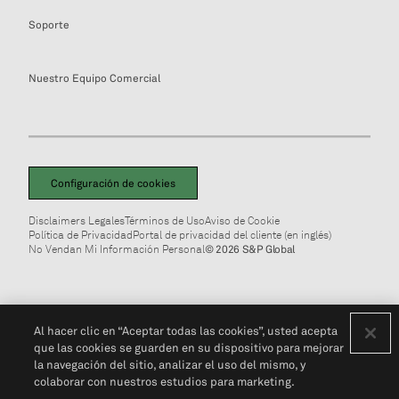
Soporte
Nuestro Equipo Comercial
Configuración de cookies
Disclaimers Legales
Términos de Uso
Aviso de Cookie
Política de Privacidad
Portal de privacidad del cliente (en inglés)
No Vendan Mi Información Personal
© 2026 S&P Global
Al hacer clic en “Aceptar todas las cookies”, usted acepta
que las cookies se guarden en su dispositivo para mejorar
la navegación del sitio, analizar el uso del mismo, y
colaborar con nuestros estudios para marketing.