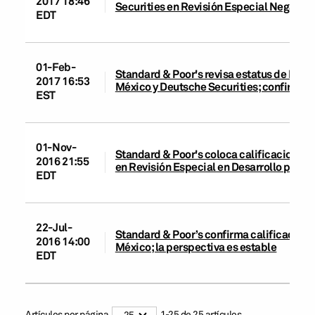
2017 18:46
Securities en Revisión Especial Negativa
EDT
01-Feb-
Standard & Poor's revisa estatus de Revi
2017 16:53
México y Deutsche Securities; confirma c
EST
01-Nov-
Standard & Poor's coloca calificaciones
2016 21:55
en Revisión Especial en Desarrollo por p
EDT
22-Jul-
Standard & Poor’s confirma calificacion
2016 14:00
México; la perspectiva es estable
EDT
Artículos por página
1
-
25
de
25
artículos
25