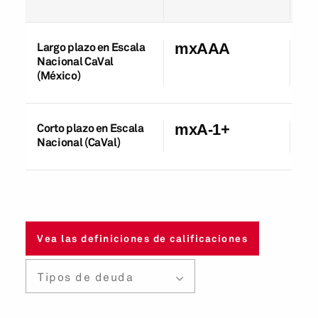
Largo plazo en Escala
mxAAA
14
Nacional CaVal
(México)
Corto plazo en Escala
mxA-1+
14
Nacional (CaVal)
Vea las definiciones de calificaciones
Tipos de deuda