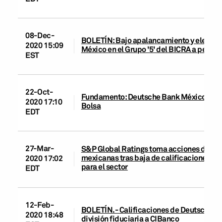
08-Dec-
BOLETÍN: Bajo apalancamiento y elevado
2020 15:09
México en el Grupo '5' del BICRA a pesar
EST
22-Oct-
Fundamento: Deutsche Bank México S.A. y 
2020 17:10
Bolsa
EDT
27-Mar-
S&P Global Ratings toma acciones de cali
mexicanas tras baja de calificaciones de
2020 17:02
para el sector
EDT
12-Feb-
BOLETÍN.- Calificaciones de Deutsche Ba
2020 18:48
división fiduciaria a CIBanco