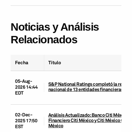
Noticias y Análisis
Relacionados
Fecha
Título
05-Aug-
S&P National Ratings completó la revisió
2026 14:44
nacional de 13 entidades financieras en
EDT
02-Dec-
Análisis Actualizado: Banco Citi México, 
Financiero Citi México y Citi México Casa d
2025 17:50
México
EST