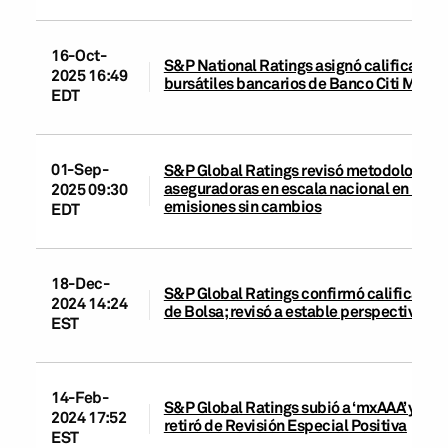
16-Oct-
S&P National Ratings asignó calificacion
2025 16:49
bursátiles bancarios de Banco Citi Méxic
EDT
01-Sep-
S&P Global Ratings revisó metodologías pa
aseguradoras en escala nacional en Méxic
2025 09:30
emisiones sin cambios
EDT
18-Dec-
S&P Global Ratings confirmó calificacion
2024 14:24
de Bolsa; revisó a estable perspectiva de
EST
14-Feb-
S&P Global Ratings subió a ‘mxAAA’ y ‘mxA
2024 17:52
retiró de Revisión Especial Positiva
EST