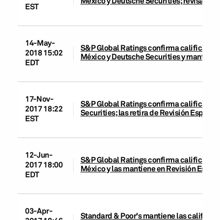
México y Deutsche Securities; revisa pers
EST
14-May-
S&P Global Ratings confirma calificacio
2018 15:02
México y Deutsche Securities y mantiene
EDT
17-Nov-
S&P Global Ratings confirma calificaci
2017 18:22
Securities; las retira de Revisión Especi
EST
12-Jun-
S&P Global Ratings confirma calificacio
2017 18:00
México y las mantiene en Revisión Espec
EDT
03-Apr-
Standard & Poor's mantiene las califica