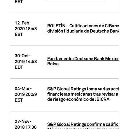
EST
12-Feb-
BOLETÍN.- Calificaciones de CIBanco y F
2020 18:48
división fiduciaria de Deutsche Bank Me
EST
30-Oct-
Fundamento: Deutsche Bank México S.A. y 
2019 14:58
Bolsa
EDT
04-Mar-
S&P Global Ratings toma varias acciones 
financieras mexicanas tras revisar a nega
2019 20:59
de riesgo económico del BICRA
EST
27-Nov-
S&P Global Ratings confirma calificacio
2018 17:30