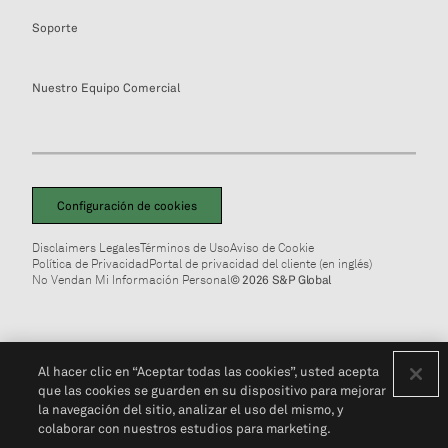
Soporte
Nuestro Equipo Comercial
Configuración de cookies
Disclaimers Legales
Términos de Uso
Aviso de Cookie
Política de Privacidad
Portal de privacidad del cliente (en inglés)
No Vendan Mi Información Personal
© 2026 S&P Global
Al hacer clic en “Aceptar todas las cookies”, usted acepta
que las cookies se guarden en su dispositivo para mejorar
la navegación del sitio, analizar el uso del mismo, y
colaborar con nuestros estudios para marketing.