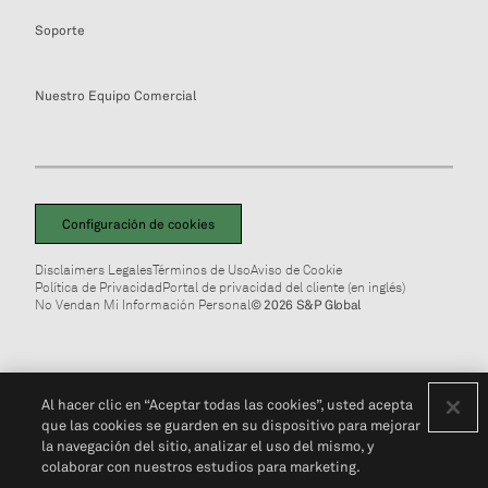
Soporte
Nuestro Equipo Comercial
Configuración de cookies
Disclaimers Legales
Términos de Uso
Aviso de Cookie
Política de Privacidad
Portal de privacidad del cliente (en inglés)
No Vendan Mi Información Personal
© 2026 S&P Global
Al hacer clic en “Aceptar todas las cookies”, usted acepta
que las cookies se guarden en su dispositivo para mejorar
la navegación del sitio, analizar el uso del mismo, y
colaborar con nuestros estudios para marketing.