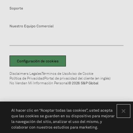
Soporte
Nuestro Equipo Comercial
Configuración de cookies
Disclaimers Legales
Términos de Uso
Aviso de Cookie
Política de Privacidad
Portal de privacidad del cliente (en inglés)
No Vendan Mi Información Personal
© 2026 S&P Global
Al hacer clic en “Aceptar todas las cookies”, usted acepta
que las cookies se guarden en su dispositivo para mejorar
la navegación del sitio, analizar el uso del mismo, y
colaborar con nuestros estudios para marketing.