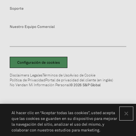
Soporte
Nuestro Equipo Comercial
Configuración de cookies
Disclaimers Legales
Términos de Uso
Aviso de Cookie
Política de Privacidad
Portal de privacidad del cliente (en inglés)
No Vendan Mi Información Personal
© 2026 S&P Global
Al hacer clic en “Aceptar todas las cookies”, usted acepta
que las cookies se guarden en su dispositivo para mejorar
la navegación del sitio, analizar el uso del mismo, y
colaborar con nuestros estudios para marketing.