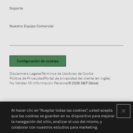
Soporte
Nuestro Equipo Comercial
Configuración de cookies
Disclaimers Legales
Términos de Uso
Aviso de Cookie
Política de Privacidad
Portal de privacidad del cliente (en inglés)
No Vendan Mi Información Personal
© 2026 S&P Global
Al hacer clic en “Aceptar todas las cookies”, usted acepta
que las cookies se guarden en su dispositivo para mejorar
la navegación del sitio, analizar el uso del mismo, y
colaborar con nuestros estudios para marketing.