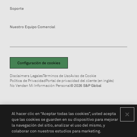
Soporte
Nuestro Equipo Comercial
Configuración de cookies
Disclaimers Legales
Términos de Uso
Aviso de Cookie
Política de Privacidad
Portal de privacidad del cliente (en inglés)
No Vendan Mi Información Personal
© 2026 S&P Global
Al hacer clic en “Aceptar todas las cookies”, usted acepta
que las cookies se guarden en su dispositivo para mejorar
la navegación del sitio, analizar el uso del mismo, y
colaborar con nuestros estudios para marketing.