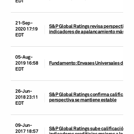
EDT
21-Sep-
S&P Global Ratings revisa perspectiva de
2020 17:19
indicadores de apalancamiento más altos
EDT
05-Aug-
2019 16:58
Fundamento: Envases Universales de Mexic
EDT
26-Jun-
S&P Global Ratings confirma calificación
2018 23:11
perspectiva se mantiene estable
EDT
09-Jun-
S&P Global Ratings sube calificación a ‘
2017 18:57
indicadores crediticios mejores a lo espe