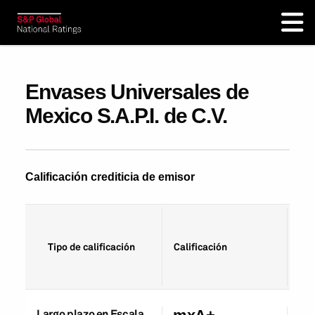
Envases Universales de
Mexico S.A.P.I. de C.V.
Calificación crediticia de emisor
Fec
Tipo de calificación
Calificación
cal
Largo plazo en Escala
26