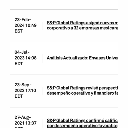
23-Feb-
S&P Global Ratings asignó nuevos modifi
2024 10:49
corporativo a 32 empresas mexicanas
EST
04-Jul-
2023 14:08
Análisis Actualizado: Envases Universales 
EDT
23-Sep-
S&P Global Ratings revisó perspectiva de
2022 17:10
desempeño operativo y financiero favorab
EDT
27-Aug-
S&P Global Ratings confirmó calificació
2021 13:37
por desempeño operativo favorable; la p