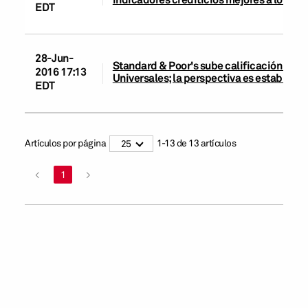
EDT
28-Jun-
Standard & Poor's sube calificación en e
2016 17:13
Universales; la perspectiva es estable
EDT
Artículos por página
1
-
13
de
13
artículos
25
<
1
>