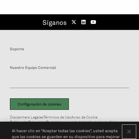
Síganos
Soporte
Nuestro Equipo Comercial
Configuración de cookies
Disclaimers Legales
Términos de Uso
Aviso de Cookie
Política de Privacidad
Portal de privacidad del cliente (en inglés)
No Vendan Mi Información Personal
© 2026 S&P Global
Al hacer clic en “Aceptar todas las cookies”, usted acepta
que las cookies se guarden en su dispositivo para mejorar