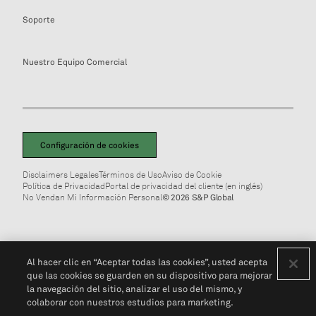
Soporte
Nuestro Equipo Comercial
Configuración de cookies
Disclaimers Legales
Términos de Uso
Aviso de Cookie
Política de Privacidad
Portal de privacidad del cliente (en inglés)
No Vendan Mi Información Personal
© 2026 S&P Global
Al hacer clic en “Aceptar todas las cookies”, usted acepta
que las cookies se guarden en su dispositivo para mejorar
la navegación del sitio, analizar el uso del mismo, y
colaborar con nuestros estudios para marketing.