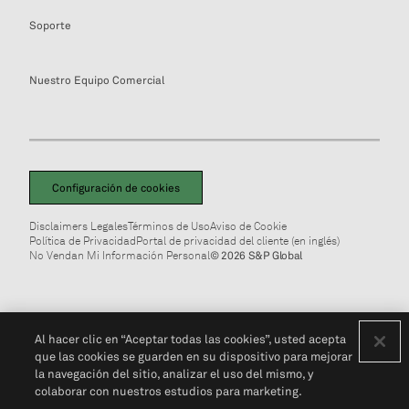
Soporte
Nuestro Equipo Comercial
Configuración de cookies
Disclaimers Legales
Términos de Uso
Aviso de Cookie
Política de Privacidad
Portal de privacidad del cliente (en inglés)
No Vendan Mi Información Personal
© 2026 S&P Global
Al hacer clic en “Aceptar todas las cookies”, usted acepta
que las cookies se guarden en su dispositivo para mejorar
la navegación del sitio, analizar el uso del mismo, y
colaborar con nuestros estudios para marketing.