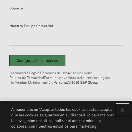
Soporte
Nuestro Equipo Comercial
Configuración de cookies
Disclaimers Legales
Términos de Uso
Aviso de Cookie
Política de Privacidad
Portal de privacidad del cliente (en inglés)
No Vendan Mi Información Personal
© 2026 S&P Global
Al hacer clic en “Aceptar todas las cookies”, usted acepta
que las cookies se guarden en su dispositivo para mejorar
la navegación del sitio, analizar el uso del mismo, y
colaborar con nuestros estudios para marketing.