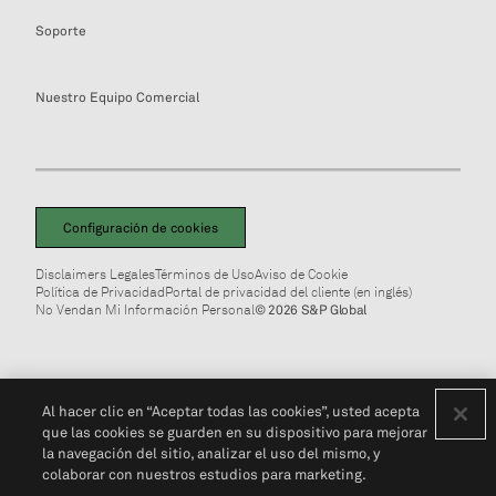
Soporte
Nuestro Equipo Comercial
Configuración de cookies
Disclaimers Legales
Términos de Uso
Aviso de Cookie
Política de Privacidad
Portal de privacidad del cliente (en inglés)
No Vendan Mi Información Personal
© 2026 S&P Global
Al hacer clic en “Aceptar todas las cookies”, usted acepta
que las cookies se guarden en su dispositivo para mejorar
la navegación del sitio, analizar el uso del mismo, y
colaborar con nuestros estudios para marketing.