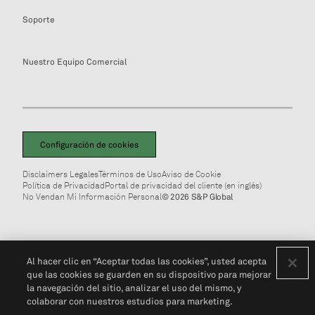
Soporte
Nuestro Equipo Comercial
Configuración de cookies
Disclaimers Legales
Términos de Uso
Aviso de Cookie
Política de Privacidad
Portal de privacidad del cliente (en inglés)
No Vendan Mi Información Personal
© 2026 S&P Global
Al hacer clic en “Aceptar todas las cookies”, usted acepta
que las cookies se guarden en su dispositivo para mejorar
la navegación del sitio, analizar el uso del mismo, y
colaborar con nuestros estudios para marketing.