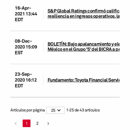
16-Apr-
S&P Global Ratings confirmó calificacion
2021 13:44
resiliencia en ingresos operativos, la pe
EDT
08-Dec-
BOLETÍN: Bajo apalancamiento y elevado
2020 15:09
México en el Grupo '5' del BICRA a pesar
EST
23-Sep-
2020 16:12
Fundamento: Toyota Financial Services Me
EDT
Artículos por página
1
-
25
de
43
artículos
25
<
1
2
>