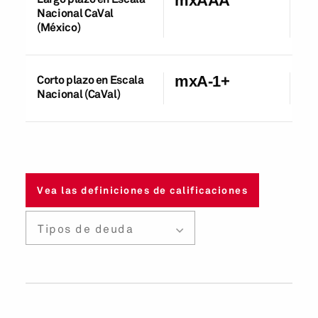
mxAAA
Nacional CaVal
(México)
Corto plazo en Escala
mxA-1+
04
Nacional (CaVal)
Vea las definiciones de calificaciones
Tipos de deuda