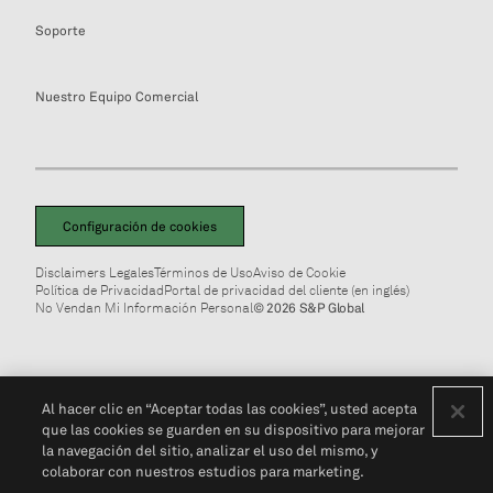
Soporte
Nuestro Equipo Comercial
Configuración de cookies
Disclaimers Legales
Términos de Uso
Aviso de Cookie
Política de Privacidad
Portal de privacidad del cliente (en inglés)
No Vendan Mi Información Personal
© 2026 S&P Global
Al hacer clic en “Aceptar todas las cookies”, usted acepta
que las cookies se guarden en su dispositivo para mejorar
la navegación del sitio, analizar el uso del mismo, y
colaborar con nuestros estudios para marketing.