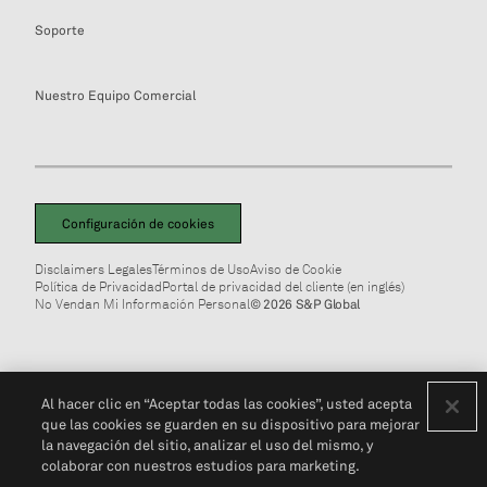
Soporte
Nuestro Equipo Comercial
Configuración de cookies
Disclaimers Legales
Términos de Uso
Aviso de Cookie
Política de Privacidad
Portal de privacidad del cliente (en inglés)
No Vendan Mi Información Personal
© 2026 S&P Global
Al hacer clic en “Aceptar todas las cookies”, usted acepta
que las cookies se guarden en su dispositivo para mejorar
la navegación del sitio, analizar el uso del mismo, y
colaborar con nuestros estudios para marketing.