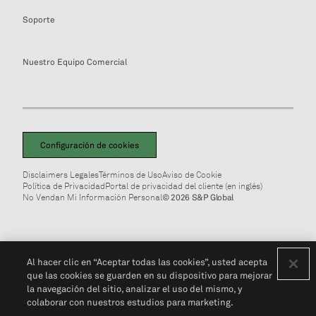
Soporte
Nuestro Equipo Comercial
Configuración de cookies
Disclaimers Legales
Términos de Uso
Aviso de Cookie
Política de Privacidad
Portal de privacidad del cliente (en inglés)
No Vendan Mi Información Personal
© 2026 S&P Global
Al hacer clic en “Aceptar todas las cookies”, usted acepta
que las cookies se guarden en su dispositivo para mejorar
la navegación del sitio, analizar el uso del mismo, y
colaborar con nuestros estudios para marketing.