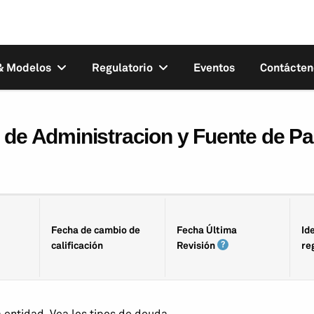
 & Modelos
Regulatorio
Eventos
Contácten
e de Administracion y Fuente de P
Fecha de cambio de
Fecha Última
Id
calificación
Revisión
re
a entidad. Vea los tipos de deuda