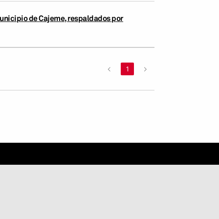
Municipio de Cajeme, respaldados por
<
1
>