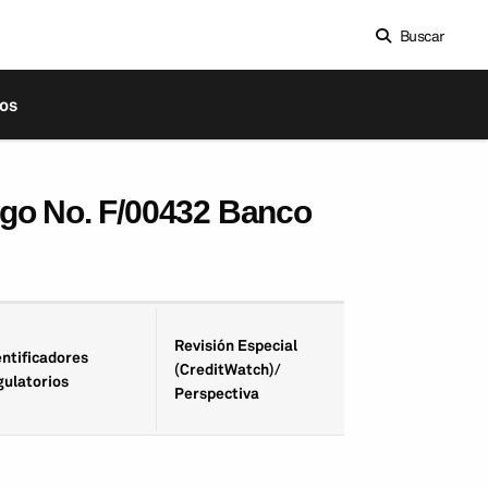
Buscar
os
ago No. F/00432 Banco
Fecha de Revisió
Revisión Especial
entifica­dores
Especial
(CreditWatch)/
gulatorios
(CreditWatch)/
Perspectiva
Perspectiva