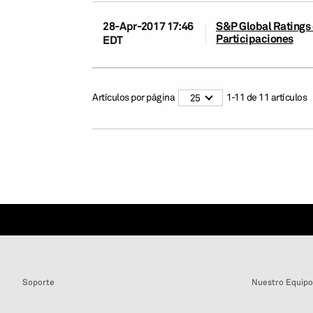
28-Apr-2017 17:46
S&P Global Ratings 
Participaciones
EDT
Artículos por página
1
-
11
de
11
artículos
25
Soporte
Nuestro Equipo