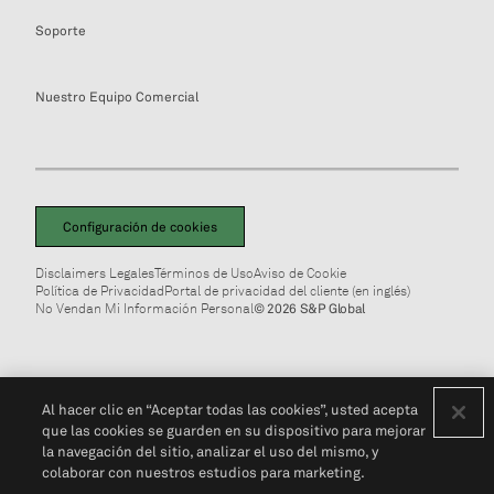
Soporte
Nuestro Equipo Comercial
Configuración de cookies
Disclaimers Legales
Términos de Uso
Aviso de Cookie
Política de Privacidad
Portal de privacidad del cliente (en inglés)
No Vendan Mi Información Personal
© 2026 S&P Global
Al hacer clic en “Aceptar todas las cookies”, usted acepta
que las cookies se guarden en su dispositivo para mejorar
la navegación del sitio, analizar el uso del mismo, y
colaborar con nuestros estudios para marketing.