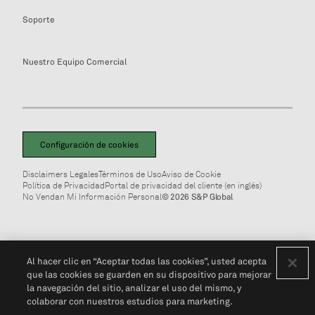
Soporte
Nuestro Equipo Comercial
Configuración de cookies
Disclaimers Legales
Términos de Uso
Aviso de Cookie
Política de Privacidad
Portal de privacidad del cliente (en inglés)
No Vendan Mi Información Personal
© 2026 S&P Global
Al hacer clic en “Aceptar todas las cookies”, usted acepta
que las cookies se guarden en su dispositivo para mejorar
la navegación del sitio, analizar el uso del mismo, y
colaborar con nuestros estudios para marketing.