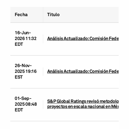
Fecha
Título
16-Jun-
2026 11:32
Análisis Actualizado: Comisión Federal d
EDT
26-Nov-
2025 19:16
Análisis Actualizado: Comisión Federal d
EST
01-Sep-
S&P Global Ratings revisó metodologías 
2025 08:48
proyectos en escala nacional en México; 
EDT