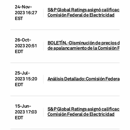
24-Nov-
S&P Global Ratings asignó calificaciones 
2023 16:27
Comisión Federal de Electricidad
EST
26-Oct-
BOLETÍN.-Disminución de precios del gas 
2023 20:51
de apalancamiento de la Comisión Federa
EDT
25-Jul-
2023 15:20
Análisis Detallado: Comisión Federal de E
EDT
15-Jun-
S&P Global Ratings asignó calificaciones 
2023 17:03
Comisión Federal de Electricidad
EDT