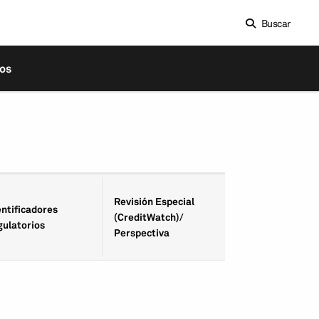
Buscar
os
Fecha de Revisió
Revisión Especial
entifica­dores
Especial
(CreditWatch)/
gulatorios
(CreditWatch)/
Perspectiva
Perspectiva