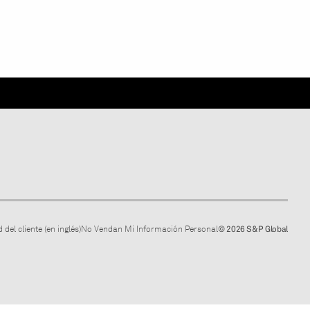
 del cliente (en inglés)
No Vendan Mi Información Personal
© 2026 S&P Global