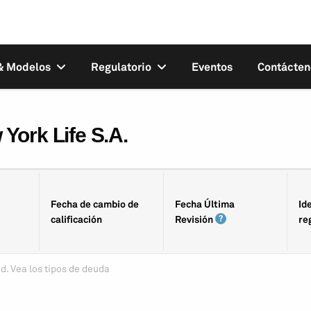
 & Modelos
Regulatorio
Eventos
Contácten
York Life S.A.
Fecha de cambio de
Fecha Última
Id
calificación
Revisión
re
d. Vea los tipos de deuda