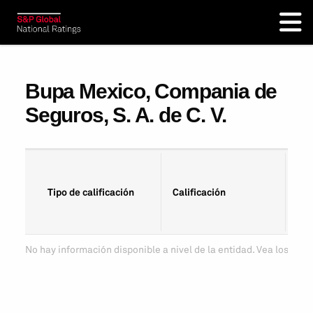
Bupa Mexico, Compania de
Seguros, S. A. de C. V.
Fec
Tipo de calificación
Calificación
cal
No hay información disponible a nivel de la entidad. Vea los tipo