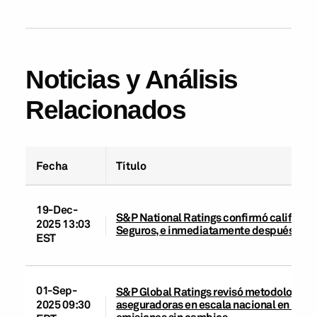
Noticias y Análisis
Relacionados
Fecha
Título
19-Dec-
S&P National Ratings confirmó calificac
2025 13:03
Seguros, e inmediatamente después la re
EST
01-Sep-
S&P Global Ratings revisó metodologías pa
aseguradoras en escala nacional en Méxic
2025 09:30
emisiones sin cambios