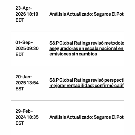
23-Apr-
2026 18:19
Análisis Actualizado: Seguros El Potosí, S
EDT
01-Sep-
S&P Global Ratings revisó metodologías pa
aseguradoras en escala nacional en Méxic
2025 09:30
emisiones sin cambios
EDT
20-Jan-
S&P Global Ratings revisó perspectiva a e
2025 13:54
mejorar rentabilidad; confirmó calificaci
EST
29-Feb-
2024 18:35
Análisis Actualizado: Seguros El Potosí, S
EST