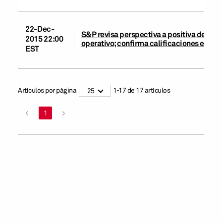
22-Dec-
S&P revisa perspectiva a positiva de Se
2015 22:00
operativo; confirma calificaciones en es
EST
Artículos por página
1
-
17
de
17
artículos
25
<
1
>