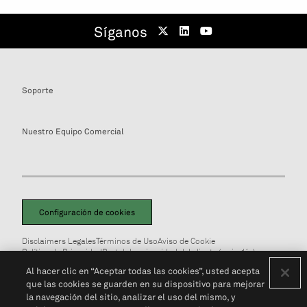
Síganos
Soporte
Nuestro Equipo Comercial
Configuración de cookies
Disclaimers Legales
Términos de Uso
Aviso de Cookie
Política de Privacidad
Portal de privacidad del cliente (en inglés)
No Vendan Mi Información Personal
© 2026 S&P Global
Al hacer clic en “Aceptar todas las cookies”, usted acepta
que las cookies se guarden en su dispositivo para mejorar
la navegación del sitio, analizar el uso del mismo, y