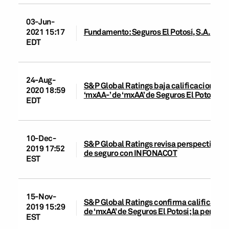
03-Jun-
2021 15:17
Fundamento: Seguros El Potosí, S.A.
EDT
24-Aug-
S&P Global Ratings baja calificaciones de
2020 18:59
‘mxAA-’ de ‘mxAA’ de Seguros El Potosí; la
EDT
10-Dec-
S&P Global Ratings revisa perspectiva de
2019 17:52
de seguro con INFONACOT
EST
15-Nov-
S&P Global Ratings confirma calificacione
2019 15:29
de ‘mxAA’ de Seguros El Potosí; la perspec
EST