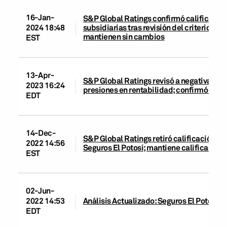
16-Jan-
S&P Global Ratings confirmó calificacio
subsidiarias tras revisión del criterio de
2024 18:48
mantienen sin cambios
EST
13-Apr-
S&P Global Ratings revisó a negativa de 
2023 16:24
presiones en rentabilidad; confirmó cali
EDT
14-Dec-
S&P Global Ratings retiró calificación cr
2022 14:56
Seguros El Potosí; mantiene calificación 
EST
02-Jun-
2022 14:53
Análisis Actualizado: Seguros El Potosí, S
EDT