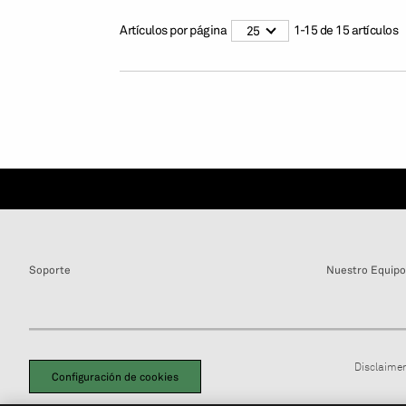
Artículos por página
1
-
15
de
15
artículos
25
Soporte
Nuestro Equipo
Disclaimer
Configuración de cookies