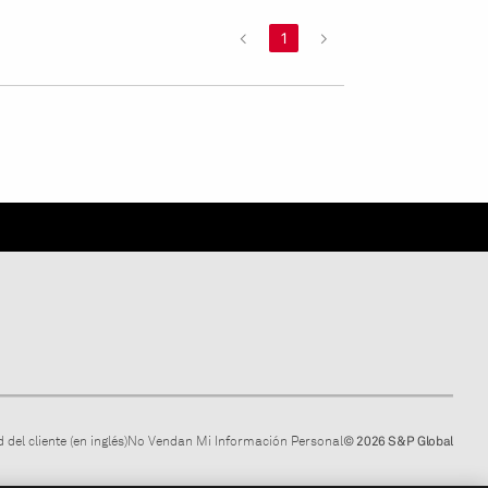
<
1
>
 del cliente (en inglés)
No Vendan Mi Información Personal
© 2026 S&P Global