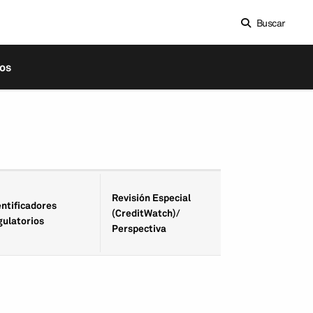
Buscar
os
Fecha de Revisió
Revisión Especial
entifica­dores
Especial
(CreditWatch)/
gulatorios
(CreditWatch)/
Perspectiva
Perspectiva