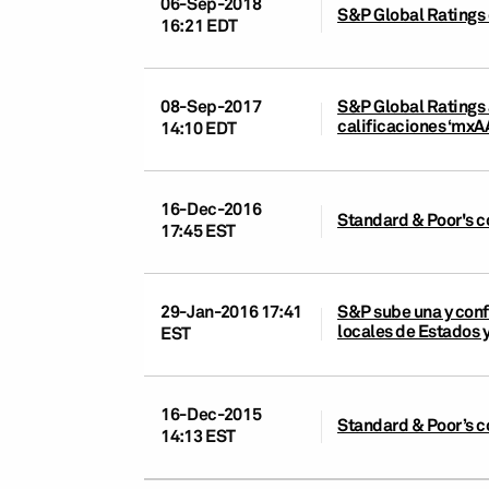
06-Sep-2018
S&P Global Ratings 
16:21 EDT
08-Sep-2017
S&P Global Ratings a
calificaciones ‘mxA
14:10 EDT
16-Dec-2016
Standard & Poor's c
17:45 EST
29-Jan-2016 17:41
S&P sube una y conf
locales de Estados y
EST
16-Dec-2015
Standard & Poor’s co
14:13 EST