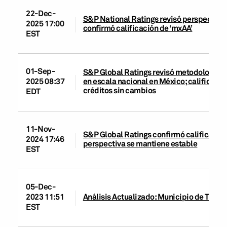
22-Dec-
S&P National Ratings revisó perspectiva d
2025 17:00
confirmó calificación de ‘mxAA’
EST
01-Sep-
S&P Global Ratings revisó metodologías p
en escala nacional en México; calificacio
2025 08:37
créditos sin cambios
EDT
11-Nov-
S&P Global Ratings confirmó calificación 
2024 17:46
perspectiva se mantiene estable
EST
05-Dec-
2023 11:51
Análisis Actualizado: Municipio de Torreó
EST