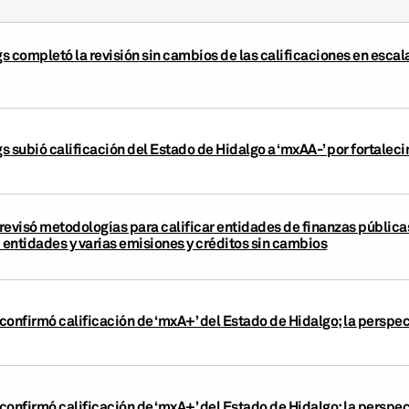
s completó la revisión sin cambios de las calificaciones en escal
 subió calificación del Estado de Hidalgo a ‘mxAA-’ por fortalecim
revisó metodologías para calificar entidades de finanzas pública
 entidades y varias emisiones y créditos sin cambios
confirmó calificación de ‘mxA+’ del Estado de Hidalgo; la perspe
confirmó calificación de ‘mxA+’ del Estado de Hidalgo; la perspec