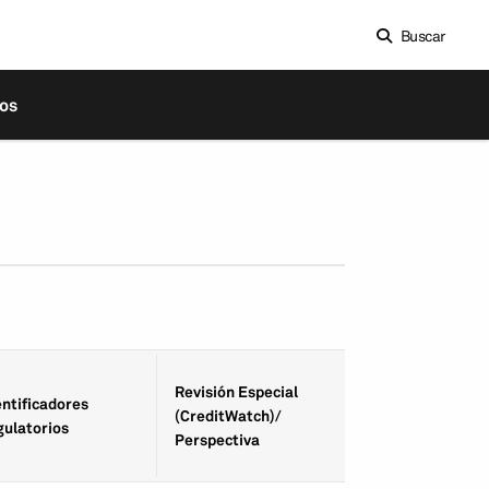
Buscar
os
Fecha de Revisió
Revisión Especial
entifica­dores
Especial
(CreditWatch)/
gulatorios
(CreditWatch)/
Perspectiva
Perspectiva