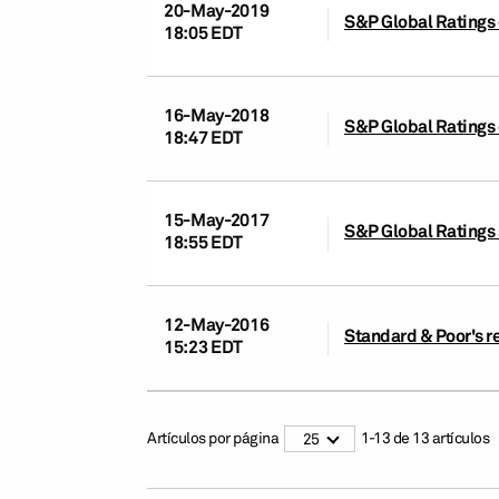
20-May-2019
S&P Global Ratings 
18:05 EDT
16-May-2018
S&P Global Ratings c
18:47 EDT
15-May-2017
S&P Global Ratings s
18:55 EDT
12-May-2016
Standard & Poor's re
15:23 EDT
Artículos por página
1
-
13
de
13
artículos
25