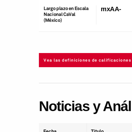
Largo plazo en Escala
mxAA-
Nacional CaVal
(México)
Vea las definiciones de calificaciones
Noticias y Aná
Fecha
Título