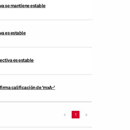
iva se mantiene estable
va es estable
ectiva es estable
firma calificación de 'mxA-'
<
1
>