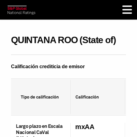
QUINTANA ROO (State of)
Calificación crediticia de emisor
Fec
Tipo de calificación
Calificación
cal
Largo plazo en Escala
mxAA
28
Nacional CaVal