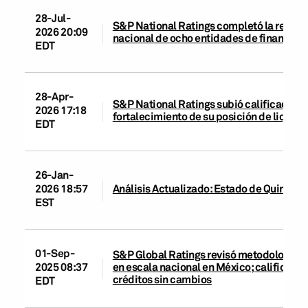
28-Jul-
S&P National Ratings completó la revisió
2026 20:09
nacional de ocho entidades de finanzas 
EDT
28-Apr-
S&P National Ratings subió calificación 
2026 17:18
fortalecimiento de su posición de liquide
EDT
26-Jan-
2026 18:57
Análisis Actualizado: Estado de Quintana
EST
01-Sep-
S&P Global Ratings revisó metodologías p
en escala nacional en México; calificacio
2025 08:37
créditos sin cambios
EDT