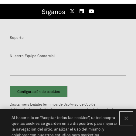
Síganos
Soporte
Nuestro Equipo Comercial
Configuración de cookies
Disclaimers Legales
Términos de Uso
Aviso de Cookie
Política de Privacidad
Portal de privacidad del cliente (en inglés)
No Vendan Mi Información Personal
© 2026 S&P Global
Al hacer clic en “Aceptar todas las cookies”, usted acepta
que las cookies se guarden en su dispositivo para mejorar
la navegación del sitio, analizar el uso del mismo, y
colaborar con nuestros estudios para marketing.