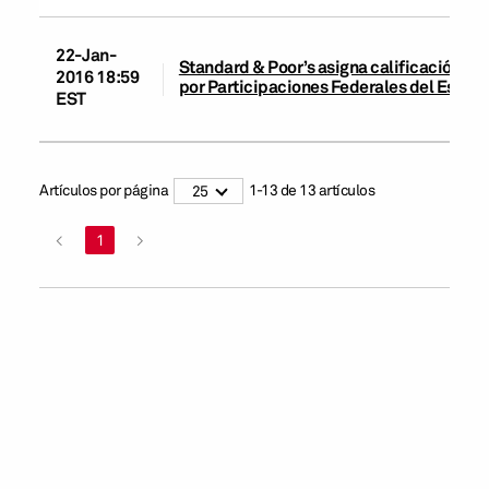
22-Jan-
Standard & Poor’s asigna calificación de
2016 18:59
por Participaciones Federales del Estad
EST
Artículos por página
1
-
13
de
13
artículos
25
<
1
>