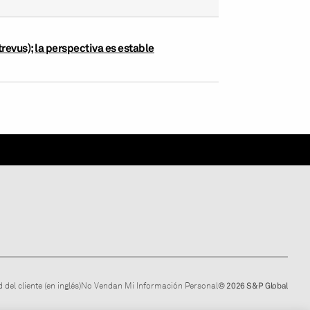
evus); la perspectiva es estable
 del cliente (en inglés)
No Vendan Mi Información Personal
© 2026 S&P Global