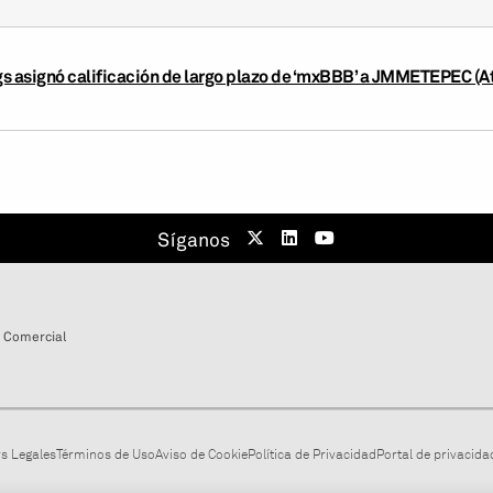
s asignó calificación de largo plazo de ‘mxBBB’ a JMMETEPEC (Atr
Síganos
 Comercial
s Legales
Términos de Uso
Aviso de Cookie
Política de Privacidad
Portal de privacidad