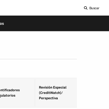
Buscar
os
Fecha de Revisió
Revisión Especial
entifica­dores
Especial
(CreditWatch)/
gulatorios
(CreditWatch)/
Perspectiva
Perspectiva