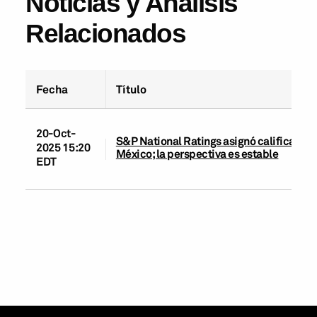
Noticias y Análisis
Relacionados
Fecha
Título
20-Oct-
S&P National Ratings asignó calificacion
2025 15:20
México; la perspectiva es estable
EDT