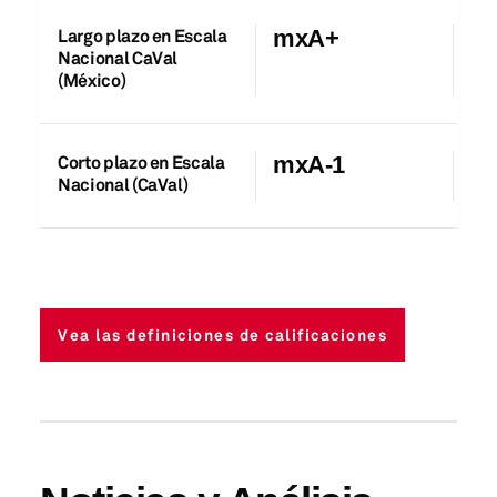
Largo plazo en Escala
mxA+
20
Nacional CaVal
(México)
Corto plazo en Escala
mxA-1
20
Nacional (CaVal)
Vea las definiciones de calificaciones