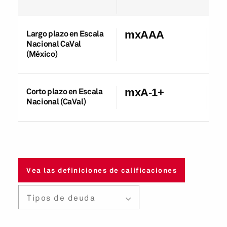
Largo plazo en Escala
mxAAA
20
Nacional CaVal
(México)
Corto plazo en Escala
mxA-1+
31
Nacional (CaVal)
Vea las definiciones de calificaciones
Tipos de deuda