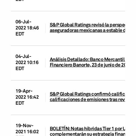
06-Jul-
S&P Global Ratings revisó la perspectiva 
2022 18:46
aseguradoras mexicanas a estable de nega
EDT
04-Jul-
Análisis Detallado: Banco Mercantil del N
2022 10:16
Financiero Banorte, 23 de junio de 2022
EDT
19-Apr-
S&P Global Ratings confirmó calificacion
2022 16:42
calificaciones de emisiones tras revisión 
EDT
19-Nov-
BOLETÍN: Notas híbridas Tier 1 por US$1,
2021 16:02
complementarán su estrategia financier