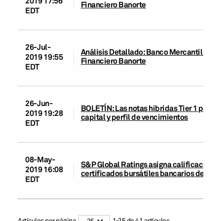
2019 17:56
Financiero Banorte
EDT
26-Jul-
Análisis Detallado: Banco Mercantil del N
2019 19:55
Financiero Banorte
EDT
26-Jun-
BOLETÍN: Las notas híbridas Tier 1 por U
2019 19:28
capital y perfil de vencimientos
EDT
08-May-
S&P Global Ratings asigna calificaciones 
2019 16:08
certificados bursátiles bancarios de Ban
EDT
Artículos por página
1
-
25
de
41
artículos
25