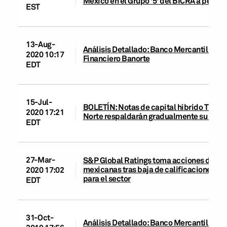
México en el Grupo '5' del BICRA a pesar
EST
13-Aug-
Análisis Detallado: Banco Mercantil del N
2020 10:17
Financiero Banorte
EDT
15-Jul-
BOLETÍN: Notas de capital híbrido Tier 1
2020 17:21
Norte respaldarán gradualmente su capit
EDT
27-Mar-
S&P Global Ratings toma acciones de cali
mexicanas tras baja de calificaciones de
2020 17:02
para el sector
EDT
31-Oct-
Análisis Detallado: Banco Mercantil del N