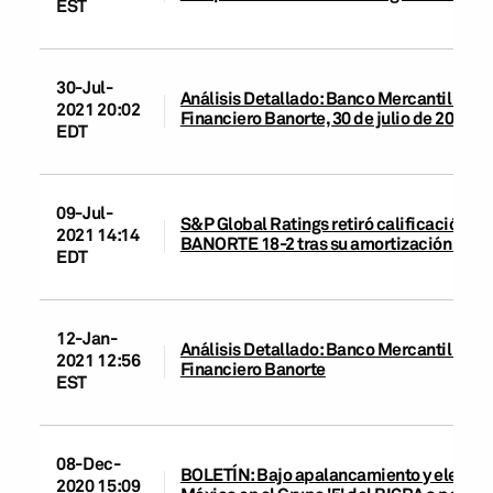
EST
30-Jul-
Análisis Detallado: Banco Mercantil del N
2021 20:02
Financiero Banorte, 30 de julio de 2021
EDT
09-Jul-
S&P Global Ratings retiró calificación de 
2021 14:14
BANORTE 18-2 tras su amortización total
EDT
12-Jan-
Análisis Detallado: Banco Mercantil del N
2021 12:56
Financiero Banorte
EST
08-Dec-
BOLETÍN: Bajo apalancamiento y elevado
2020 15:09