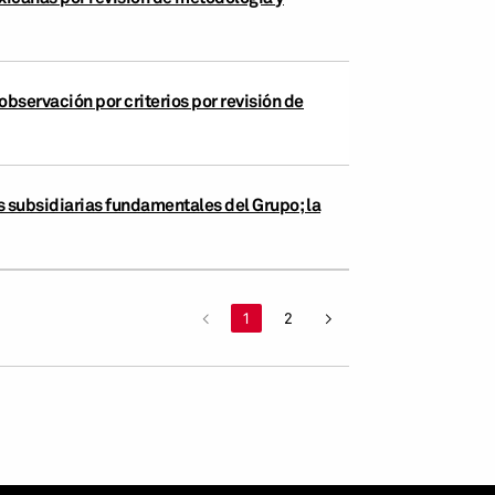
bservación por criterios por revisión de
s subsidiarias fundamentales del Grupo; la
<
1
2
>