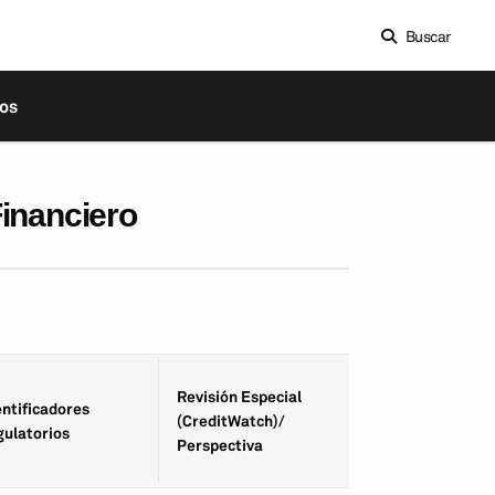
Buscar
os
Financiero
Fecha de Revisió
Revisión Especial
entifica­dores
Especial
(CreditWatch)/
gulatorios
(CreditWatch)/
Perspectiva
Perspectiva