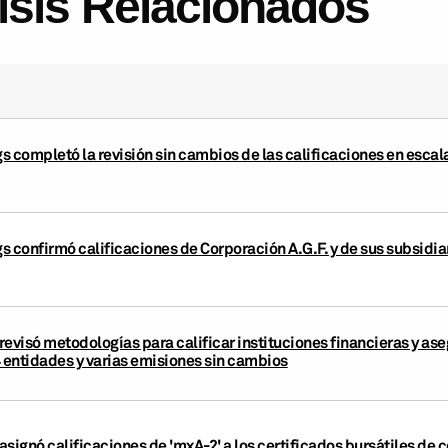
lisis Relacionados
 completó la revisión sin cambios de las calificaciones en escal
s confirmó calificaciones de Corporación A.G.F. y de sus subsidia
revisó metodologías para calificar instituciones financieras y as
4 entidades y varias emisiones sin cambios
signó calificaciones de 'mxA-2' a los certificados bursátiles de 