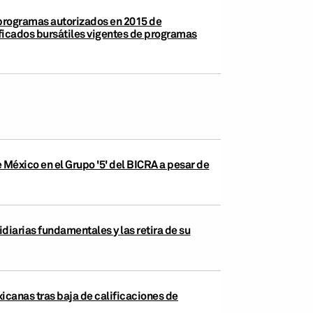
e programas autorizados en 2015 de
ficados bursátiles vigentes de programas
éxico en el Grupo '5' del BICRA a pesar de
diarias fundamentales y las retira de su
icanas tras baja de calificaciones de