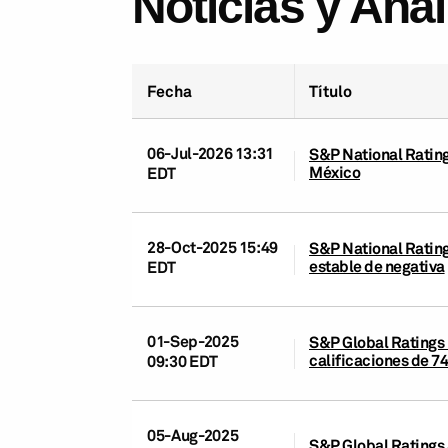
Noticias y Aná
Fecha
Título
06-Jul-2026 13:31
S&P National Ratings
México
EDT
28-Oct-2025 15:49
S&P National Rating
estable de negativa
EDT
01-Sep-2025
S&P Global Ratings 
calificaciones de 7
09:30 EDT
05-Aug-2025
S&P Global Ratings a