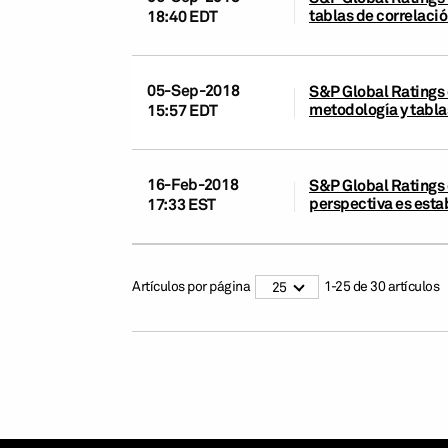
tablas de correlació
18:40 EDT
05-Sep-2018
S&P Global Ratings c
metodología y tabla
15:57 EDT
16-Feb-2018
S&P Global Ratings c
perspectiva es esta
17:33 EST
Artículos por página
1
-
25
de
30
artículos
25