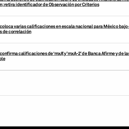
n; retira identificador de Observación por Criterios
oloca varias calificaciones en escala nacional para México bajo o
s de correlación
onfirma calificaciones de ‘mxA’ y ’mxA-2’ de Banca Afirme y de la
ble