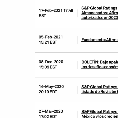
S&P Global Ratings r
17-Feb-2021 17:49
Almacenadora Afirme
EST
autorizados en 2020
05-Feb-2021
Fundamento: Afirme G
15:21 EST
08-Dec-2020
BOLETÍN: Bajo apala
los desafíos econó
15:09 EST
14-May-2020
S&P Global Ratings c
listado de Revisión 
20:19 EDT
27-Mar-2020
S&P Global Ratings 
México y los crecie
17:02 EDT