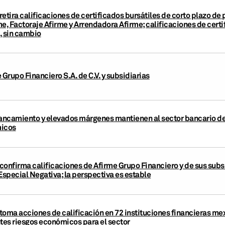
etira calificaciones de certificados bursátiles de corto plazo d
, Factoraje Afirme y Arrendadora Afirme; calificaciones de certi
, sin cambio
rupo Financiero S.A. de C.V. y subsidiarias
ncamiento y elevados márgenes mantienen al sector bancario de M
micos
onfirma calificaciones de Afirme Grupo Financiero y de sus subsi
Especial Negativa; la perspectiva es estable
toma acciones de calificación en 72 instituciones financieras mex
ntes riesgos económicos para el sector