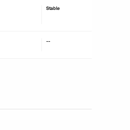
Stable
28-Oct-2025
--