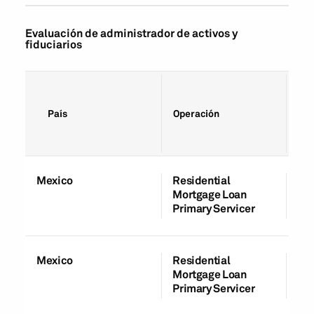
Evaluación de administrador de activos y
fiduciarios
País
Operación
Cla
Mexico
Residential
A
Mortgage Loan
Av
Primary Servicer
Mexico
Residential
A
Mortgage Loan
Av
Primary Servicer