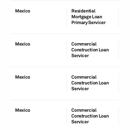
Mexico
Residential
A
Mortgage Loan
Av
Primary Servicer
Mexico
Commercial
Su
Construction Loan
Servicer
Mexico
Commercial
A
Construction Loan
Av
Servicer
Mexico
Commercial
A
Construction Loan
Av
Servicer