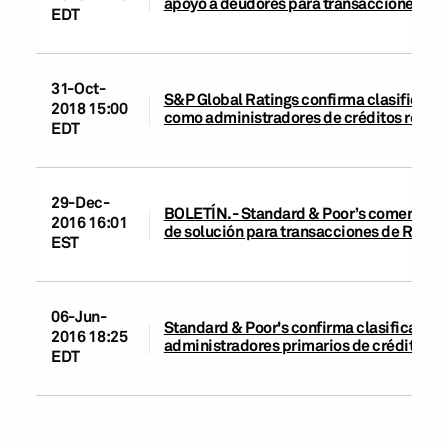
apoyo a deudores para transacciones de 
EDT
31-Oct-
S&P Global Ratings confirma clasificaci
2018 15:00
como administradores de créditos residen
EDT
29-Dec-
BOLETÍN.- Standard & Poor’s comenta so
2016 16:01
de solución para transacciones de RMBS 
EST
06-Jun-
Standard & Poor's confirma clasificacio
2016 18:25
administradores primarios de créditos re
EDT