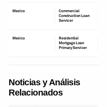
Mexico
Commercial
A
Construction Loan
Av
Servicer
Mexico
Residential
Su
Mortgage Loan
Primary Servicer
Noticias y Análisis
Relacionados