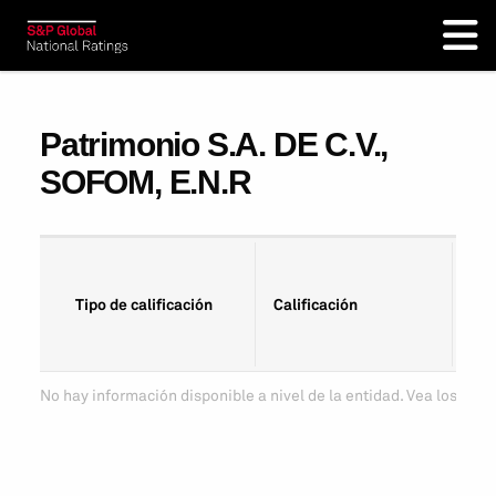
Patrimonio S.A. DE C.V.,
SOFOM, E.N.R
Fec
Tipo de calificación
Calificación
cal
No hay información disponible a nivel de la entidad. Vea los tipo