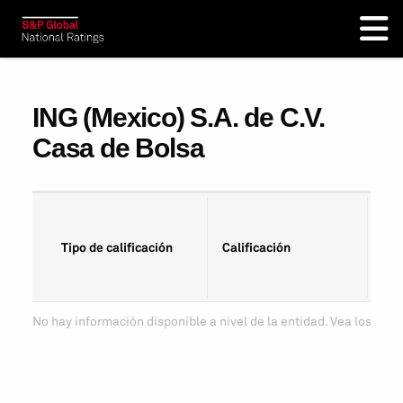
ING (Mexico) S.A. de C.V.
Casa de Bolsa
Fec
Tipo de calificación
Calificación
cal
No hay información disponible a nivel de la entidad. Vea los tipo