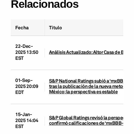
Relacionados
Fecha
Título
22-Dec-
2025 13:50
Análisis Actualizado: Altor Casa de Bolsa S
EST
01-Sep-
S&P National Ratings subió a ‘mxBBB’ y ‘m
tras la publicación de la nueva metodolog
2025 20:09
México; la perspectiva es estable
EDT
15-Jan-
S&P Global Ratings revisó la perspectiva 
2025 14:04
confirmó calificaciones de ‘mxBBB-’ y ‘m
EST