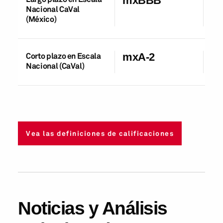
mxBBB
Nacional CaVal
(México)
Corto plazo en Escala
mxA-2
01
Nacional (CaVal)
Vea las definiciones de calificaciones
Noticias y Análisis