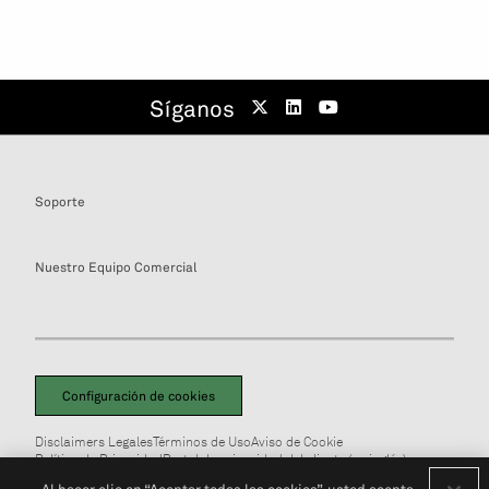
Síganos
Soporte
Nuestro Equipo Comercial
Configuración de cookies
Disclaimers Legales
Términos de Uso
Aviso de Cookie
Política de Privacidad
Portal de privacidad del cliente (en inglés)
No Vendan Mi Información Personal
© 2026 S&P Global