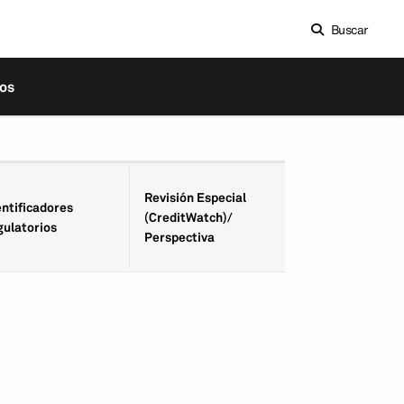
Buscar
os
Fecha de Revisió
Revisión Especial
entifica­dores
Especial
(CreditWatch)/
gulatorios
(CreditWatch)/
Perspectiva
Perspectiva