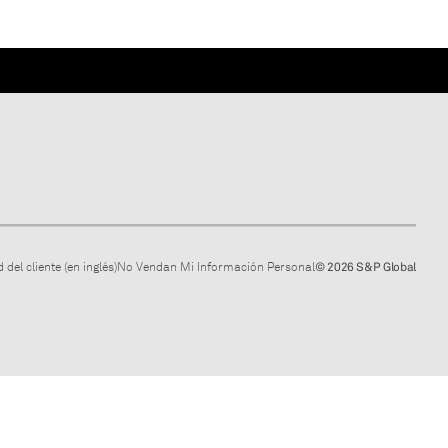
 del cliente (en inglés)
No Vendan Mi Información Personal
© 2026 S&P Global