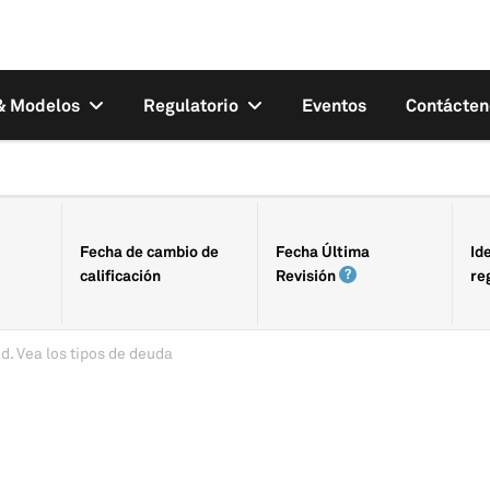
 & Modelos
Regulatorio
Eventos
Contácten
Fecha de cambio de
Fecha Última
Id
calificación
Revisión
re
d. Vea los tipos de deuda