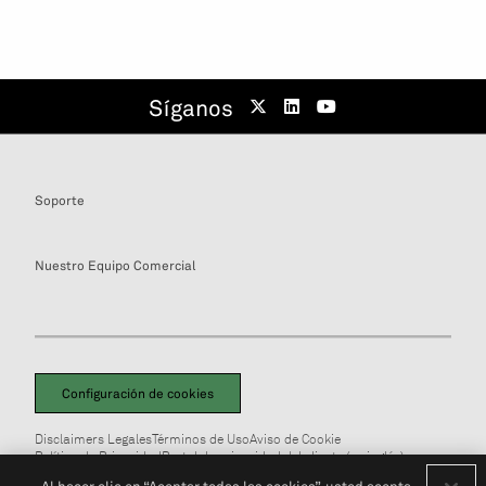
Síganos
Soporte
Nuestro Equipo Comercial
Configuración de cookies
Disclaimers Legales
Términos de Uso
Aviso de Cookie
Política de Privacidad
Portal de privacidad del cliente (en inglés)
No Vendan Mi Información Personal
© 2026 S&P Global