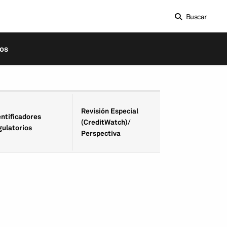
Buscar
os
Fecha de Revisió
Revisión Especial
entifica­dores
Especial
(CreditWatch)/
gulatorios
(CreditWatch)/
Perspectiva
Perspectiva