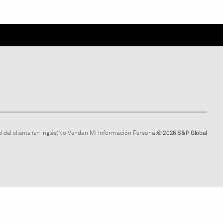
 del cliente (en inglés)
No Vendan Mi Información Personal
© 2026 S&P Global