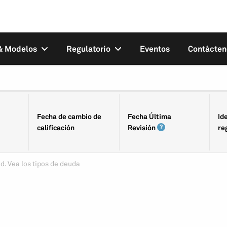
 & Modelos
Regulatorio
Eventos
Contácten
Fecha de cambio de
Fecha Última
Id
calificación
Revisión
re
d. Vea los tipos de deuda