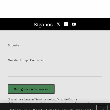
Síganos
Soporte
Nuestro Equipo Comercial
Configuración de cookies
Disclaimers Legales
Términos de Uso
Aviso de Cookie
Política de Privacidad
Portal de privacidad del cliente (en inglés)
No Vendan Mi Información Personal
© 2026 S&P Global