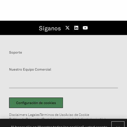
Síganos
Soporte
Nuestro Equipo Comercial
Configuración de cookies
Disclaimers Legales
Términos de Uso
Aviso de Cookie
Política de Privacidad
Portal de privacidad del cliente (en inglés)
No Vendan Mi Información Personal
© 2026 S&P Global