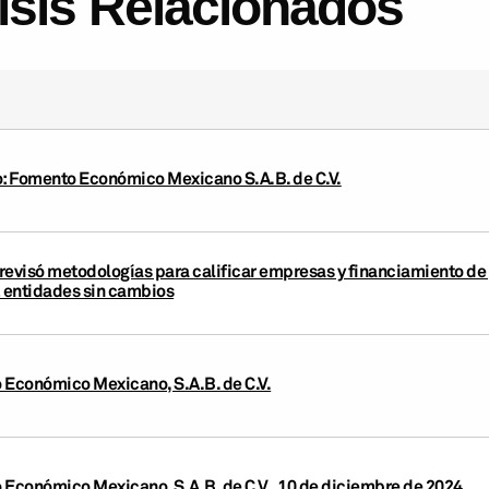
lisis Relacionados
o: Fomento Económico Mexicano S.A.B. de C.V.
revisó metodologías para calificar empresas y financiamiento de 
2 entidades sin cambios
 Económico Mexicano, S.A.B. de C.V.
 Económico Mexicano, S.A.B. de C.V., 10 de diciembre de 2024