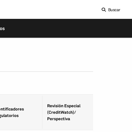
Buscar
os
Fecha de Revisió
Revisión Especial
entifica­dores
Especial
(CreditWatch)/
gulatorios
(CreditWatch)/
Perspectiva
Perspectiva