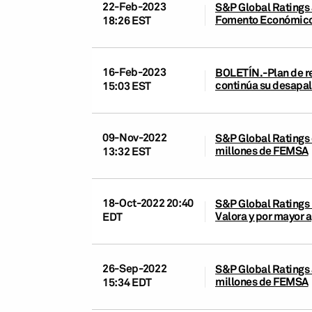
22-Feb-2023
S&P Global Ratings 
Fomento Económic
18:26 EST
16-Feb-2023
BOLETÍN.-Plan de re
continúa su desapa
15:03 EST
09-Nov-2022
S&P Global Ratings 
millones de FEMSA
13:32 EST
18-Oct-2022 20:40
S&P Global Ratings 
Valora y por mayor 
EDT
26-Sep-2022
S&P Global Ratings 
millones de FEMSA
15:34 EDT