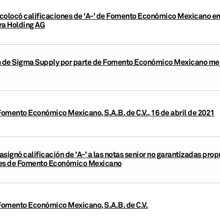
colocó calificaciones de 'A-' de Fomento Económico Mexicano en 
ra Holding AG
n de Sigma Supply por parte de Fomento Económico Mexicano mejo
Fomento Económico Mexicano, S.A.B. de C.V., 16 de abril de 2021
signó calificación de 'A-' a las notas senior no garantizadas prop
nes de Fomento Económico Mexicano
 Fomento Económico Mexicano, S.A.B. de C.V.