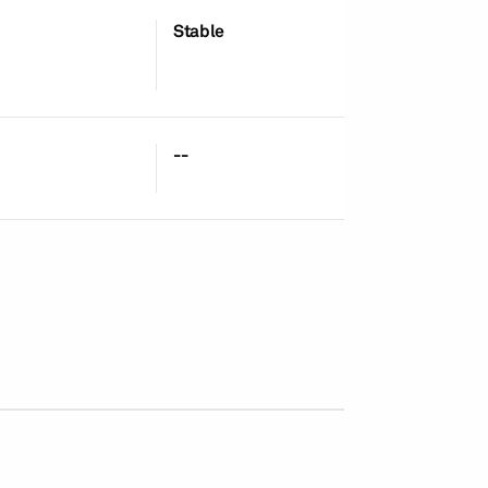
Stable
18-Aug-2010
--