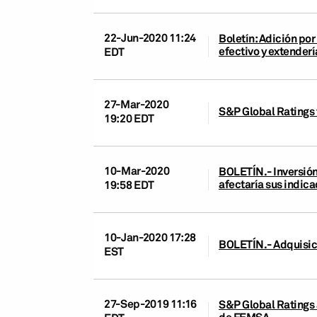
22-Jun-2020 11:24
Boletín: Adición po
efectivo y extender
EDT
27-Mar-2020
S&P Global Ratings 
19:20 EDT
10-Mar-2020
BOLETÍN.- Inversión
afectaría sus indica
19:58 EDT
10-Jan-2020 17:28
BOLETÍN.- Adquisici
EST
27-Sep-2019 11:16
S&P Global Ratings 
de FEMSA