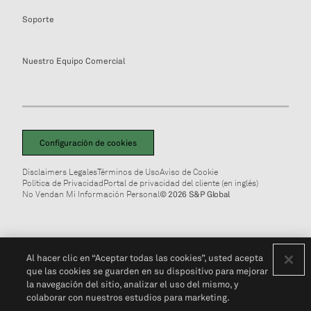
Soporte
Nuestro Equipo Comercial
Configuración de cookies
Disclaimers Legales
Términos de Uso
Aviso de Cookie
Política de Privacidad
Portal de privacidad del cliente (en inglés)
No Vendan Mi Información Personal
© 2026 S&P Global
Al hacer clic en “Aceptar todas las cookies”, usted acepta
que las cookies se guarden en su dispositivo para mejorar
la navegación del sitio, analizar el uso del mismo, y
colaborar con nuestros estudios para marketing.