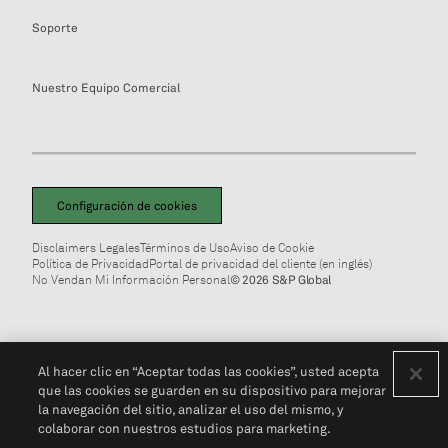
Soporte
Nuestro Equipo Comercial
Configuración de cookies
Disclaimers Legales
Términos de Uso
Aviso de Cookie
Política de Privacidad
Portal de privacidad del cliente (en inglés)
No Vendan Mi Información Personal
© 2026 S&P Global
Al hacer clic en “Aceptar todas las cookies”, usted acepta
que las cookies se guarden en su dispositivo para mejorar
la navegación del sitio, analizar el uso del mismo, y
colaborar con nuestros estudios para marketing.