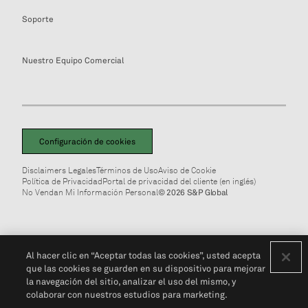
Soporte
Nuestro Equipo Comercial
Configuración de cookies
Disclaimers Legales
Términos de Uso
Aviso de Cookie
Política de Privacidad
Portal de privacidad del cliente (en inglés)
No Vendan Mi Información Personal
© 2026 S&P Global
Al hacer clic en “Aceptar todas las cookies”, usted acepta
que las cookies se guarden en su dispositivo para mejorar
la navegación del sitio, analizar el uso del mismo, y
colaborar con nuestros estudios para marketing.